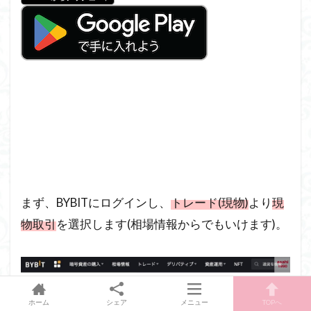
まず、BYBITにログインし、
トレード(現物)
より
現
物取引
を選択します(相場情報からでもいけます)。
ホーム
シェア
メニュー
TOPへ