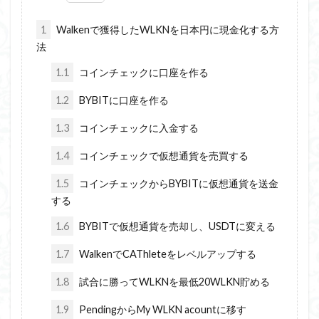
1
Walkenで獲得したWLKNを日本円に現金化する方
法
1.1
コインチェックに口座を作る
1.2
BYBITに口座を作る
1.3
コインチェックに入金する
1.4
コインチェックで仮想通貨を売買する
1.5
コインチェックからBYBITに仮想通貨を送金
する
1.6
BYBITで仮想通貨を売却し、USDTに変える
1.7
WalkenでCAThleteをレベルアップする
1.8
試合に勝ってWLKNを最低20WLKN貯める
1.9
PendingからMy WLKN acountに移す