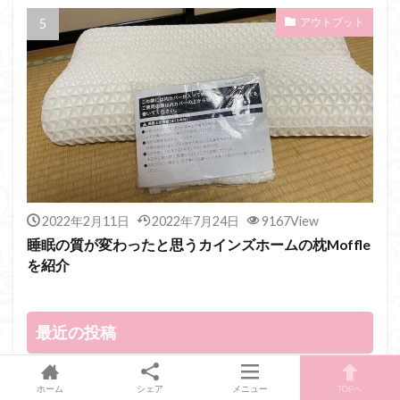
アウトプット
2022年2月11日
2022年7月24日
9167View
睡眠の質が変わったと思うカインズホームの枕Moffle
を紹介
最近の投稿
ホーム
シェア
メニュー
TOPへ
神流川の鮎釣り：今年最後の鮎釣り