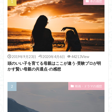
本の感想
2019年9月23日
2020年4月6日
44213View
頭のいい子を育てる母親はここが違う-受験プロが明
かす賢い母親の共通点-の感想
映画・ドラマの感想