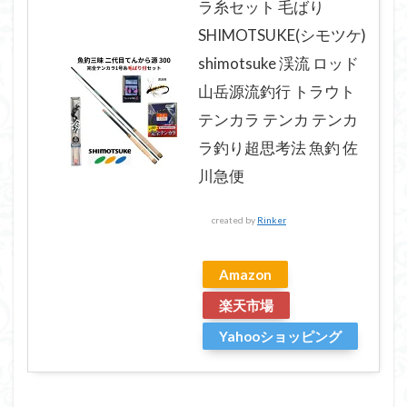
ラ糸セット 毛ばり
SHIMOTSUKE(シモツケ)
shimotsuke 渓流 ロッド
山岳源流釣行 トラウト
テンカラ テンカ テンカ
ラ釣り超思考法 魚釣 佐
川急便
created by
Rinker
Amazon
楽天市場
Yahooショッピング