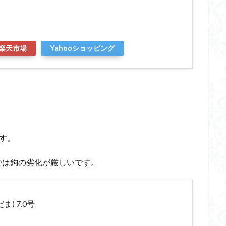
楽天市場
Yahooショッピング
す。
では鉤の劣化が厳しいです。
) 7.0号