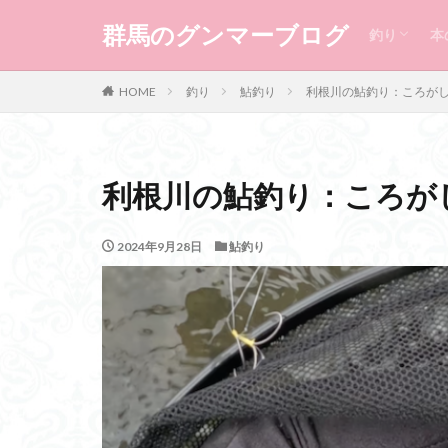
渓流釣り
本流釣り
鮎釣り
群馬のグンマーブログ
釣り
本
渓流釣り
本流釣り
鮎釣り
HOME
釣り
鮎釣り
利根川の鮎釣り：ころが
利根川の鮎釣り：ころが
2024年9月28日
鮎釣り