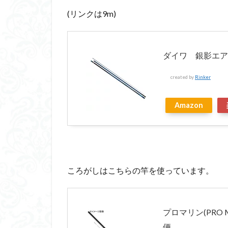
(リンクは9m)
ダイワ 銀影エア TY
created by
Rinker
Amazon
ころがしはこちらの竿を使っています。
プロマリン(PRO 
便