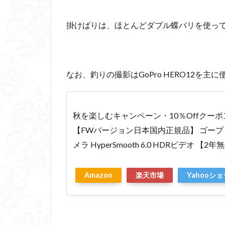
掛けばりは、ほとんどダブル蝶バリを使っ
なお、釣りの撮影はGoPro HERO12を主
秋を楽しむキャンペーン・10％Offクーポン GoP
【FWバージョン日本国内正規品】 ゴープ
メラ HyperSmooth 6.0 HDRビデオ 【2
Amazon
楽天市場
Yahooシ