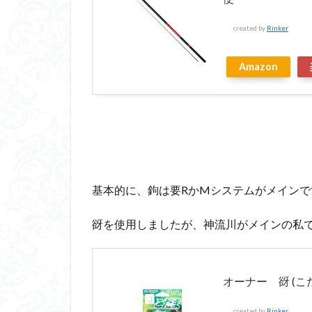
created by
Rinker
Amazon
基本的に、鉤は要RかMシステムがメインで
谺を使用しましたが、神流川がメインの私
オーナー 谺 (こだま
created by
Rinker