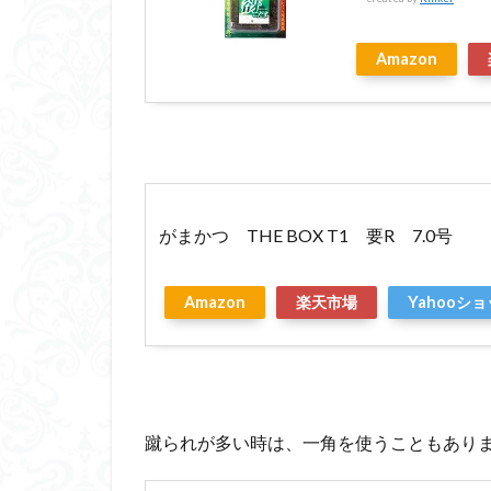
Amazon
がまかつ THE BOX T1 要R 7.0号
Amazon
楽天市場
Yahooシ
蹴られが多い時は、一角を使うこともあり