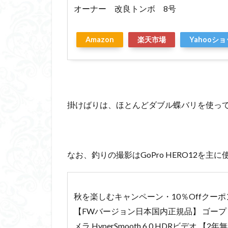
オーナー 改良トンボ 8号
Amazon
楽天市場
Yahooシ
掛けばりは、ほとんどダブル蝶バリを使っ
なお、釣りの撮影はGoPro HERO12を主
秋を楽しむキャンペーン・10％Offクーポン GoP
【FWバージョン日本国内正規品】 ゴープ
メラ HyperSmooth 6.0 HDRビデオ 【2