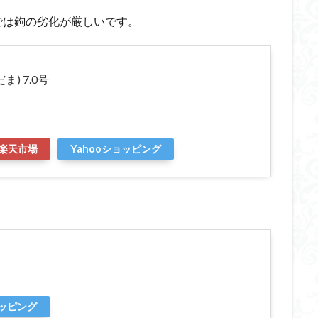
では鉤の劣化が厳しいです。
) 7.0号
楽天市場
Yahooショッピング
ョッピング