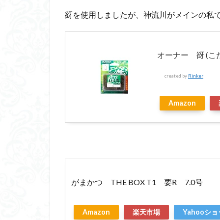
谺を使用しましたが、神流川がメインの私
オーナー 谺 (こだま
created by
Rinker
Amazon
がまかつ THE BOX T1 要R 7.0号
Amazon
楽天市場
Yahooシ