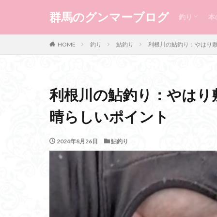
渓流釣り
本流釣り
鮎釣り
群馬のグンマーブログ
釣り
本
渓流釣り
本流釣り
鮎釣り
HOME
釣り
鮎釣り
利根川の鮎釣り：やはり
利根川の鮎釣り：やはり
晴らしいポイント
2024年8月26日
鮎釣り