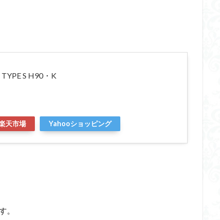
PE S H90・K
楽天市場
Yahooショッピング
す。