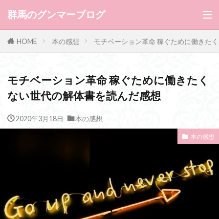
群馬のグンマーブログ
HOME
本の感想
モチベーション革命 稼ぐために働きた
モチベーション革命 稼ぐために働きたく
ない世代の解体書を読んだ感想
2020年3月18日
本の感想
本の感想