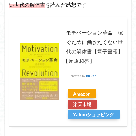
い世代の解体書
を読んだ感想です。
モチベーション革命 稼
ぐために働きたくない世
代の解体書【電子書籍】
[ 尾原和啓 ]
created by
Rinker
Amazon
楽天市場
Yahooショッピング